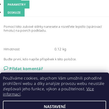
PARAMETRY
DISKUZE
Pomocí této zubové stěrky nanesete a rozetřete lepidlo (spárovací
hmotu) na povrch podkladu.
Hmotnost
0.12 kg
Buďte první, kdo napíše příspěvek k této položce.
Přidat komentář
Používáme cookies, abychom Vám umožnili pohodlné
prohlížení webu a díky analýze provozu webu neustále
zlepšovali jeho funkce, výkon a použitelnost.
Více
informací
.
Elastolith.cz
|
AAA střechy a stavby
|
ELABRICK NL
NASTAVENÍ