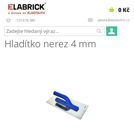
0 Kč
sykora@elastolith.cz
725 878 980
Hladítko nerez 4 mm