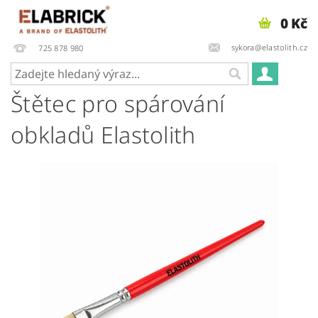
0 Kč
sykora@elastolith.cz
725 878 980
Štětec pro spárování
obkladů Elastolith