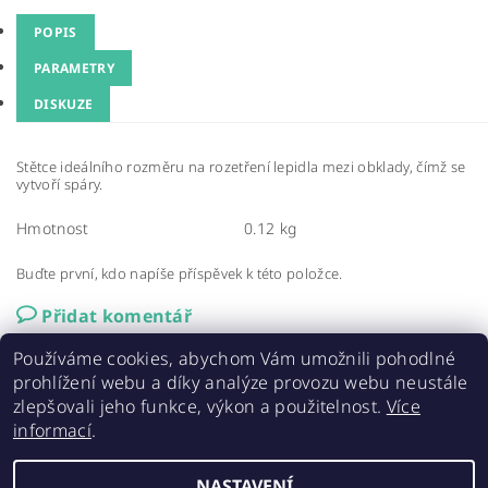
POPIS
PARAMETRY
DISKUZE
Stětce ideálního rozměru na rozetření lepidla mezi obklady, čímž se
vytvoří spáry.
Hmotnost
0.12 kg
Buďte první, kdo napíše příspěvek k této položce.
Přidat komentář
Používáme cookies, abychom Vám umožnili pohodlné
prohlížení webu a díky analýze provozu webu neustále
zlepšovali jeho funkce, výkon a použitelnost.
Více
informací
.
Elastolith.cz
|
AAA střechy a stavby
|
ELABRICK NL
NASTAVENÍ