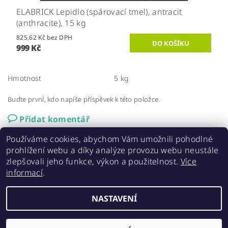
ELABRICK Lepidlo (spárovací tmel), antracit
(anthracite), 15 kg
825,62 Kč bez DPH
999 Kč
Hmotnost
5 kg
Buďte první, kdo napíše příspěvek k této položce.
Přidat komentář
Používáme cookies, abychom Vám umožnili pohodlné
prohlížení webu a díky analýze provozu webu neustále
zlepšovali jeho funkce, výkon a použitelnost.
Více
informací
.
Elastolith.cz
|
AAA střechy a stavby
|
ELABRICK NL
NASTAVENÍ
2026 ©
ELASTOLITH - cihlové obklady
, všechna práva vyhrazena