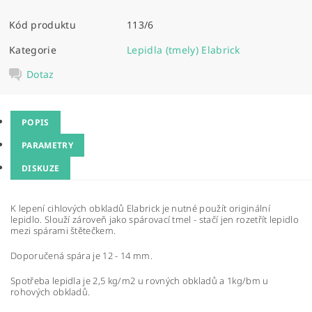
Kód produktu
113/6
Kategorie
Lepidla (tmely) Elabrick
Dotaz
POPIS
PARAMETRY
DISKUZE
K lepení cihlových obkladů
Elabrick je nutné použít originální
lepidlo. Slouží zároveň jako spárovací tmel - stačí jen rozetřít lepidlo
mezi spárami štětečkem.
Doporučená spára je 12 - 14 mm.
Spotřeba lepidla je 2,5 kg/m2 u rovných obkladů a 1kg/bm u
rohových obkladů.