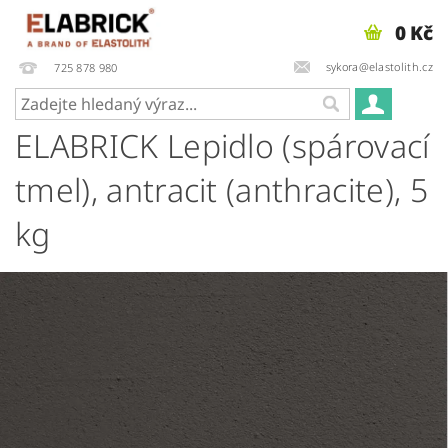
0 Kč
sykora@elastolith.cz
725 878 980
ELABRICK Lepidlo (spárovací
tmel), antracit (anthracite), 5
kg