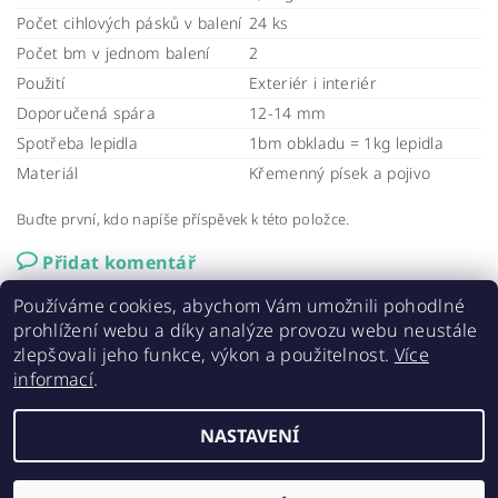
Počet cihlových pásků v balení
24 ks
Počet bm v jednom balení
2
Použití
Exteriér i interiér
Doporučená spára
12-14 mm
Spotřeba lepidla
1bm obkladu = 1kg lepidla
Materiál
Křemenný písek a pojivo
Buďte první, kdo napíše příspěvek k této položce.
Přidat komentář
Používáme cookies, abychom Vám umožnili pohodlné
prohlížení webu a díky analýze provozu webu neustále
zlepšovali jeho funkce, výkon a použitelnost.
Více
informací
.
Elastolith.cz
|
AAA střechy a stavby
|
ELABRICK NL
NASTAVENÍ
2026 ©
ELASTOLITH - cihlové obklady
, všechna práva vyhrazena