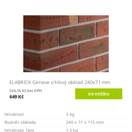
ELABRICK Geneve cihlový obklad 240x71 mm
536,36 Kč bez DPH
649 Kč
Hmotnost
3 kg
Rozměr obkladu
240 x 71 x 115 mm
Hmotnost 1bm
1,5 kg