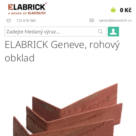
0 Kč
sykora@elastolith.cz
725 878 980
ELABRICK Geneve, rohový
obklad