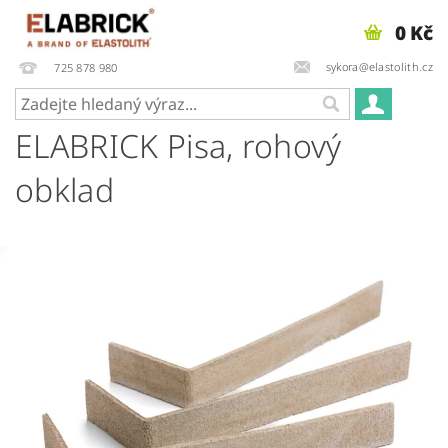
0 Kč
sykora@elastolith.cz
725 878 980
ELABRICK Pisa, rohový
obklad