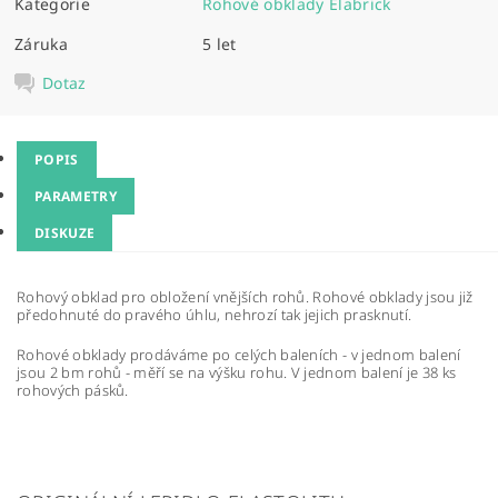
Kategorie
Rohové obklady Elabrick
Záruka
5 let
Dotaz
POPIS
PARAMETRY
DISKUZE
Rohový obklad pro obložení vnějších rohů. Rohové obklady jsou již
předohnuté do pravého úhlu, nehrozí tak jejich prasknutí.
Rohové obklady prodáváme po celých baleních - v jednom balení
jsou 2 bm rohů - měří se na výšku rohu. V jednom balení je 38 ks
rohových pásků.