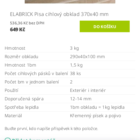
ELABRICK Pisa cihlový obklad 370x40 mm
536,36 Kč bez DPH
649 Kč
Hmotnost
3 kg
Rozměr obkladu
290x40x100 mm
Hmotnost 1bm
1,5 kg
Počet cihlových pásků v balení
38 ks
Počet bm v jednom balení
2
Použití
Exteriér i interiér
Doporučená spára
12-14 mm
Spotřeba lepidla
1bm obkladu = 1kg lepidla
Materiál
Křemenný písek a pojivo
Buďte první, kdo napíše příspěvek k této položce.