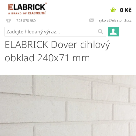
0 Kč
sykora@elastolith.cz
725 878 980
ELABRICK Dover cihlový
obklad 240x71 mm