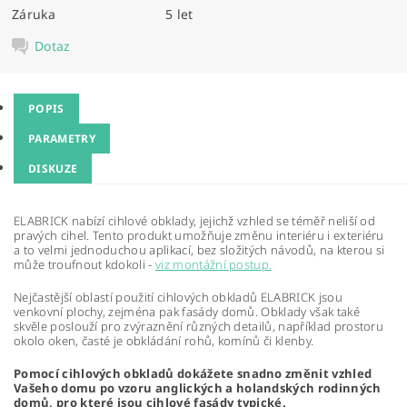
Záruka
5 let
Dotaz
POPIS
PARAMETRY
DISKUZE
ELABRICK nabízí cihlové obklady, jejichž vzhled se téměř neliší od
pravých cihel. Tento produkt umožňuje změnu interiéru i exteriéru
a to velmi jednoduchou aplikací, bez složitých návodů, na kterou si
může troufnout kdokoli -
viz montážní postup.
Nejčastější oblastí použití cihlových obkladů ELABRICK jsou
venkovní plochy, zejména pak fasády domů. Obklady však také
skvěle poslouží pro zvýraznění různých detailů, například prostoru
okolo oken, časté je obkládání rohů, komínů či klenby.
Pomocí cihlových obkladů dokážete snadno změnit vzhled
Vašeho domu po vzoru anglických a holandských rodinných
domů, pro které jsou cihlové fasády typické.