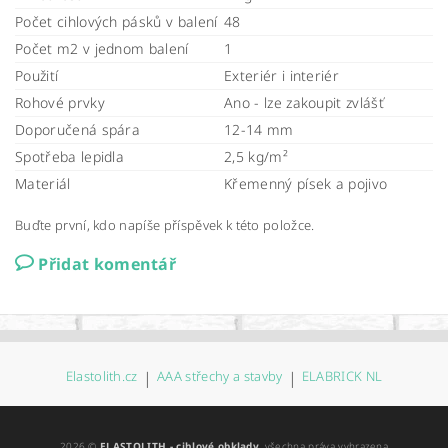
Počet cihlových pásků v balení
48
Počet m2 v jednom balení
1
Použití
Exteriér i interiér
Rohové prvky
Ano - lze zakoupit zvlášť
Doporučená spára
12-14 mm
Spotřeba lepidla
2,5 kg/m²
Materiál
Křemenný písek a pojivo
Buďte první, kdo napíše příspěvek k této položce.
Přidat komentář
Elastolith.cz
|
AAA střechy a stavby
|
ELABRICK NL
2026 ©
ELASTOLITH - cihlové obklady
, všechna práva vyhrazena