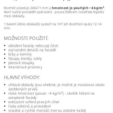
Rozměr pásek je 240x71 mm a
hmotnost je pouhých ~4 kg/m²
.
Není nutné provádět spárování - pouze štětcem rozetřete lepidlo
mezi obklady.
1 balení (48 ks obkladů) vystačí na 1m² při dodržení spáry 12-14
mm.
MOŽNOSTI POUŽITÍ:
obložení fasády nebo její části
zvýraznění detailů na fasádě
krby a komíny
Sloupy, klenby, sokly
plotové sloupky
interiérové prostory
HLAVNÍ VÝHODY:
cihlové obklady jsou ohebné, je možné je instalovat okolo
zaoblených prvků
nízká hmotnost (pouze ~4 kg/m²) - skvělé řešení na
zateplené fasády
exkluzivní vzhled pravých cihel
řada odstínů a provedení
snadná a rychlá montáž, kterou zvládne každý