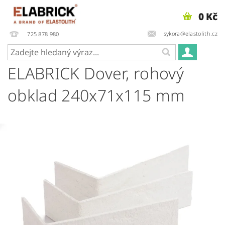
0 Kč
sykora@elastolith.cz
725 878 980
ELABRICK Dover, rohový
obklad 240x71x115 mm