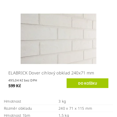
ELABRICK Dover cihlový obklad 240x71 mm
495,04 Kč bez DPH
599 Kč
Hmotnost
3 kg
Rozměr obkladu
240 x 71 x 115 mm
Hmotnost 1bm
1,5 kg