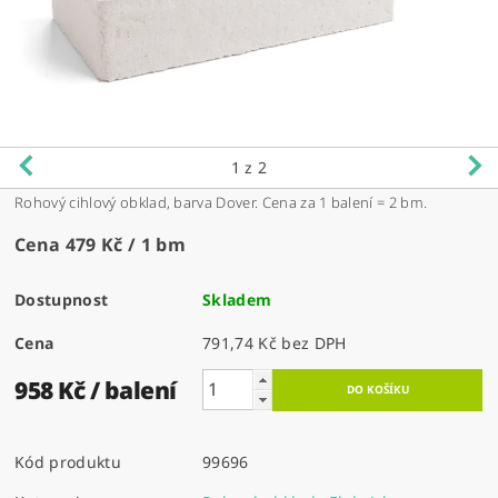
1
z 2
Rohový cihlový obklad, barva Dover. Cena za 1 balení = 2 bm.
Cena 479 Kč / 1 bm
Dostupnost
Skladem
Cena
791,74 Kč bez DPH
958 Kč
/ balení
Kód produktu
99696