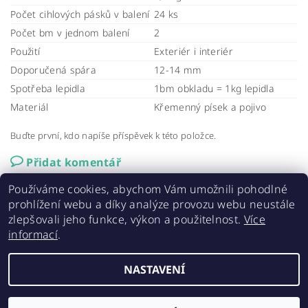
Počet cihlových pásků v balení
24 ks
Počet bm v jednom balení
2
Použití
Exteriér i interiér
Doporučená spára
12-14 mm
Spotřeba lepidla
1bm obkladu = 1kg lepidla
Materiál
Křemenný písek a pojivo
Buďte první, kdo napíše příspěvek k této položce.
Přidat komentář
Používáme cookies, abychom Vám umožnili pohodlné
prohlížení webu a díky analýze provozu webu neustále
zlepšovali jeho funkce, výkon a použitelnost.
Více
informací
.
Elastolith.cz
|
AAA střechy a stavby
|
ELABRICK NL
NASTAVENÍ
2026 ©
ELASTOLITH - cihlové obklady
, všechna práva vyhrazena